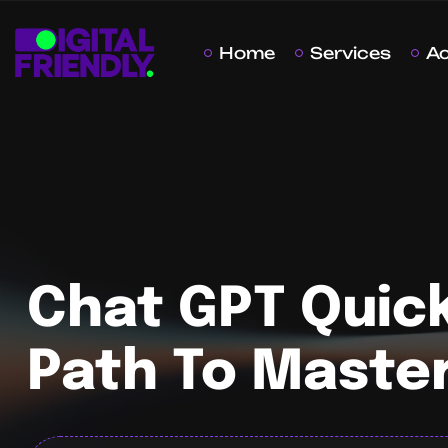
Home
Services
A
Chat GPT Quick
Path To Maste