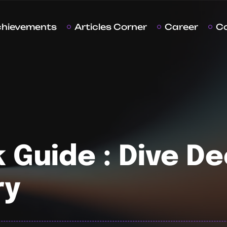
chievements
Articles Corner
Career
C
 Guide : Dive De
ry