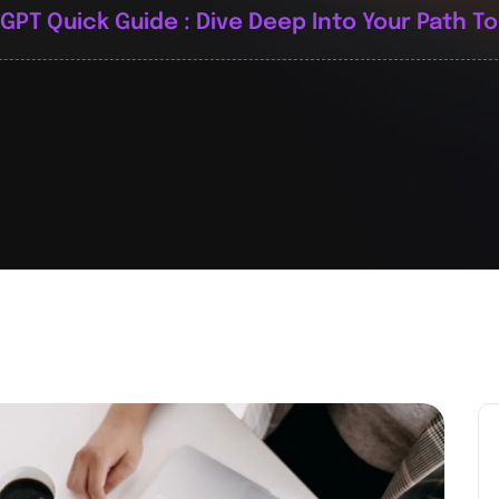
GPT Quick Guide : Dive Deep Into Your Path T