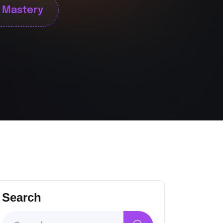
o Mastery
Search